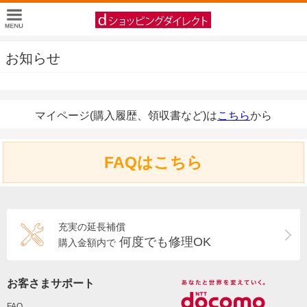
お知らせ
マイページ(購入履歴、領収書など)は
こちら
から
FAQはこちら
充実の延長補償
何度でも修理OK
購入金額内で
お客さまサポート
FAQ