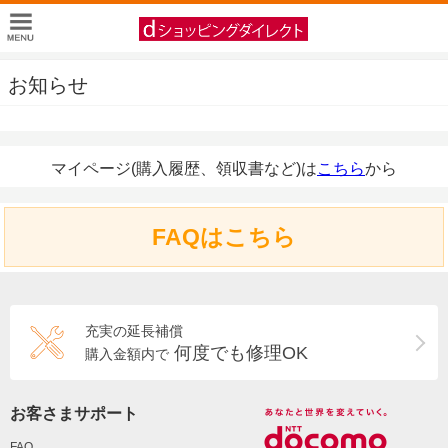
お知らせ
マイページ(購入履歴、領収書など)は
こちら
から
FAQはこちら
充実の延長補償
何度でも修理OK
購入金額内で
お客さまサポート
FAQ