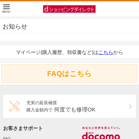
お知らせ
マイページ(購入履歴、領収書など)は
こちら
から
FAQはこちら
充実の延長補償
何度でも修理OK
購入金額内で
お客さまサポート
FAQ