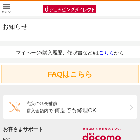
お知らせ
マイページ(購入履歴、領収書など)は
こちら
から
FAQはこちら
充実の延長補償
何度でも修理OK
購入金額内で
お客さまサポート
FAQ