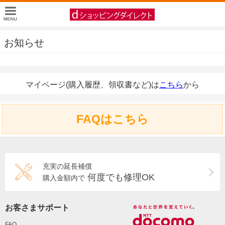
お知らせ
マイページ(購入履歴、領収書など)は
こちら
から
FAQはこちら
充実の延長補償
何度でも修理OK
購入金額内で
お客さまサポート
FAQ