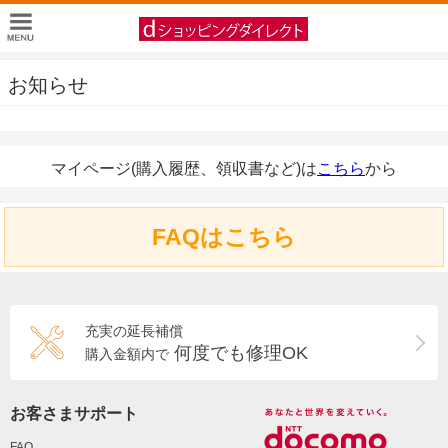
お知らせ
マイページ(購入履歴、領収書など)は
こちら
から
FAQはこちら
充実の延長補償
何度でも修理OK
購入金額内で
お客さまサポート
FAQ