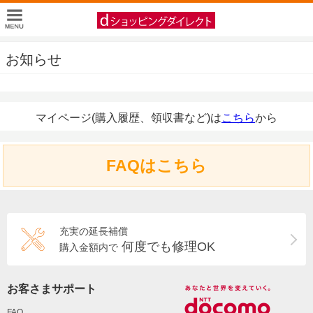
お知らせ
マイページ(購入履歴、領収書など)は
こちら
から
FAQはこちら
充実の延長補償
何度でも修理OK
購入金額内で
お客さまサポート
FAQ