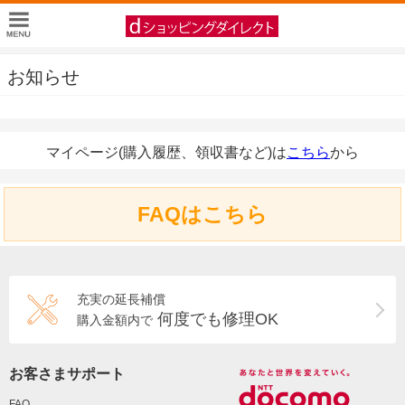
お知らせ
マイページ(購入履歴、領収書など)は
こちら
から
FAQはこちら
充実の延長補償
何度でも修理OK
購入金額内で
お客さまサポート
FAQ