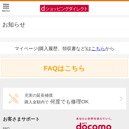
お知らせ
マイページ(購入履歴、領収書など)は
こちら
から
FAQはこちら
充実の延長補償
何度でも修理OK
購入金額内で
お客さまサポート
FAQ