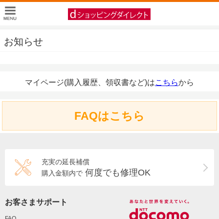
お知らせ
マイページ(購入履歴、領収書など)は
こちら
から
FAQはこちら
充実の延長補償
何度でも修理OK
購入金額内で
お客さまサポート
FAQ