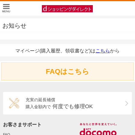
お知らせ
マイページ(購入履歴、領収書など)は
こちら
から
FAQはこちら
充実の延長補償
何度でも修理OK
購入金額内で
お客さまサポート
FAQ