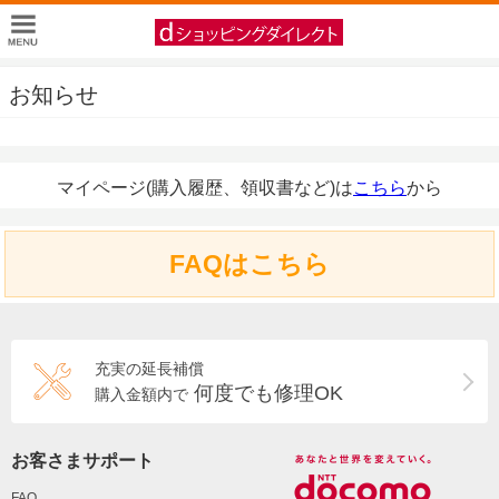
お知らせ
マイページ(購入履歴、領収書など)は
こちら
から
FAQはこちら
充実の延長補償
何度でも修理OK
購入金額内で
お客さまサポート
FAQ