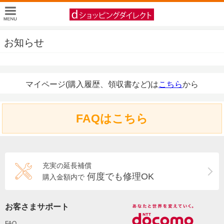
お知らせ
マイページ(購入履歴、領収書など)は
こちら
から
FAQはこちら
充実の延長補償
何度でも修理OK
購入金額内で
お客さまサポート
FAQ