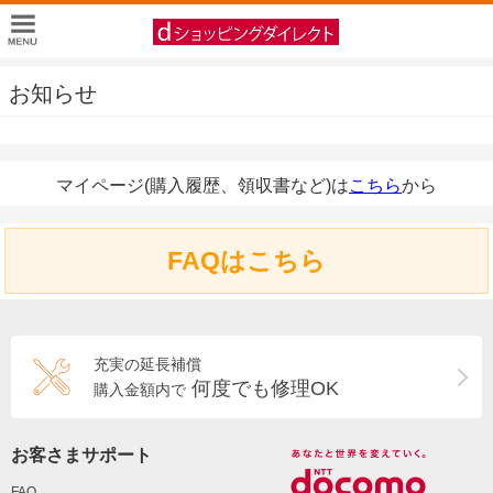
お知らせ
マイページ(購入履歴、領収書など)は
こちら
から
FAQはこちら
充実の延長補償
何度でも修理OK
購入金額内で
お客さまサポート
FAQ