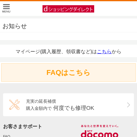
お知らせ
マイページ(購入履歴、領収書など)は
こちら
から
FAQはこちら
充実の延長補償
何度でも修理OK
購入金額内で
お客さまサポート
FAQ