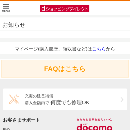
お知らせ
マイページ(購入履歴、領収書など)は
こちら
から
FAQはこちら
充実の延長補償
何度でも修理OK
購入金額内で
お客さまサポート
FAQ