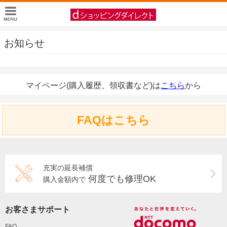
お知らせ
マイページ(購入履歴、領収書など)は
こちら
から
FAQはこちら
充実の延長補償
何度でも修理OK
購入金額内で
お客さまサポート
FAQ