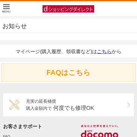
お知らせ
マイページ(購入履歴、領収書など)は
こちら
から
FAQはこちら
充実の延長補償
何度でも修理OK
購入金額内で
お客さまサポート
FAQ