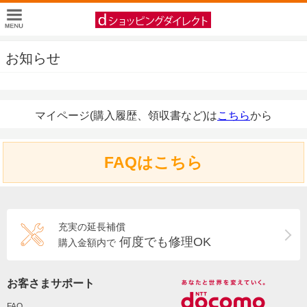
お知らせ
マイページ(購入履歴、領収書など)は
こちら
から
FAQはこちら
充実の延長補償
何度でも修理OK
購入金額内で
お客さまサポート
FAQ