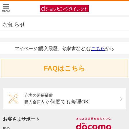
お知らせ
マイページ(購入履歴、領収書など)は
こちら
から
FAQはこちら
充実の延長補償
何度でも修理OK
購入金額内で
お客さまサポート
FAQ