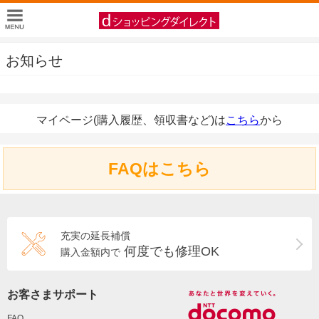
お知らせ
マイページ(購入履歴、領収書など)は
こちら
から
FAQはこちら
充実の延長補償
何度でも修理OK
購入金額内で
お客さまサポート
FAQ