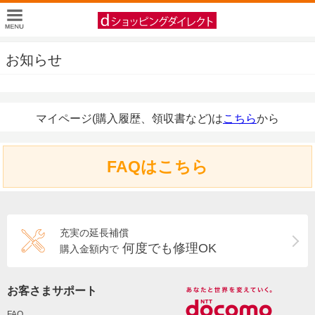
お知らせ
マイページ(購入履歴、領収書など)は
こちら
から
FAQはこちら
充実の延長補償
何度でも修理OK
購入金額内で
お客さまサポート
FAQ