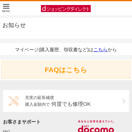
お知らせ
マイページ(購入履歴、領収書など)は
こちら
から
FAQはこちら
充実の延長補償
何度でも修理OK
購入金額内で
お客さまサポート
FAQ