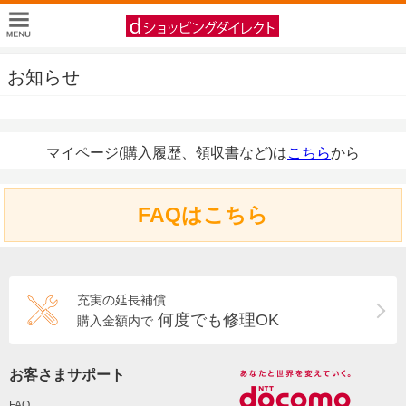
お知らせ
マイページ(購入履歴、領収書など)は
こちら
から
FAQはこちら
充実の延長補償
何度でも修理OK
購入金額内で
お客さまサポート
FAQ