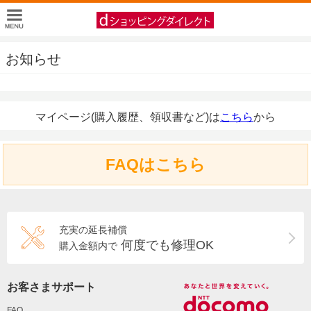
お知らせ
マイページ(購入履歴、領収書など)は
こちら
から
FAQはこちら
充実の延長補償
何度でも修理OK
購入金額内で
お客さまサポート
FAQ