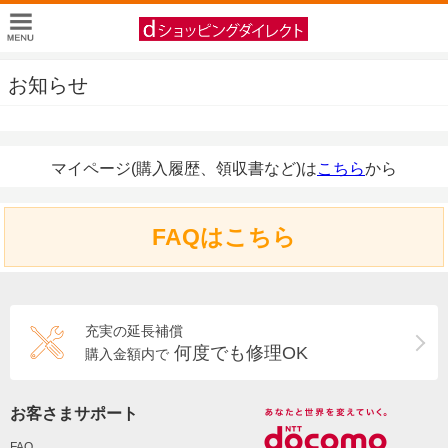
お知らせ
マイページ(購入履歴、領収書など)は
こちら
から
FAQはこちら
充実の延長補償
何度でも修理OK
購入金額内で
お客さまサポート
FAQ