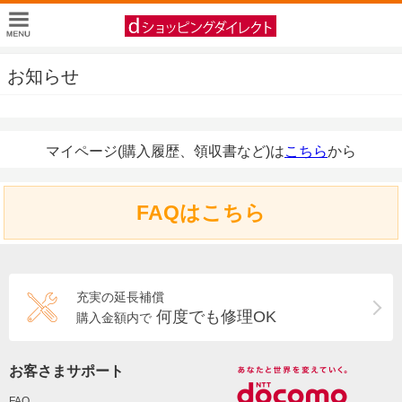
お知らせ
マイページ(購入履歴、領収書など)は
こちら
から
FAQはこちら
充実の延長補償
何度でも修理OK
購入金額内で
お客さまサポート
FAQ