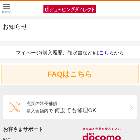
お知らせ
マイページ(購入履歴、領収書など)は
こちら
から
FAQはこちら
充実の延長補償
何度でも修理OK
購入金額内で
お客さまサポート
FAQ