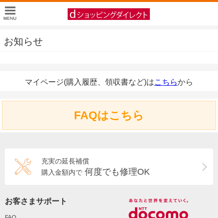
お知らせ
マイページ(購入履歴、領収書など)は
こちら
から
FAQはこちら
充実の延長補償
何度でも修理OK
購入金額内で
お客さまサポート
FAQ