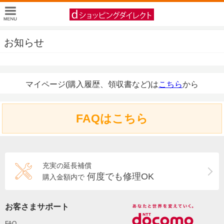
お知らせ
マイページ(購入履歴、領収書など)は
こちら
から
FAQはこちら
充実の延長補償
何度でも修理OK
購入金額内で
お客さまサポート
FAQ