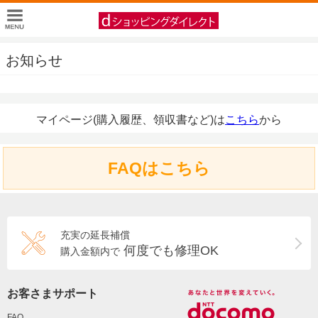
お知らせ
マイページ(購入履歴、領収書など)は
こちら
から
FAQはこちら
充実の延長補償
何度でも修理OK
購入金額内で
お客さまサポート
FAQ