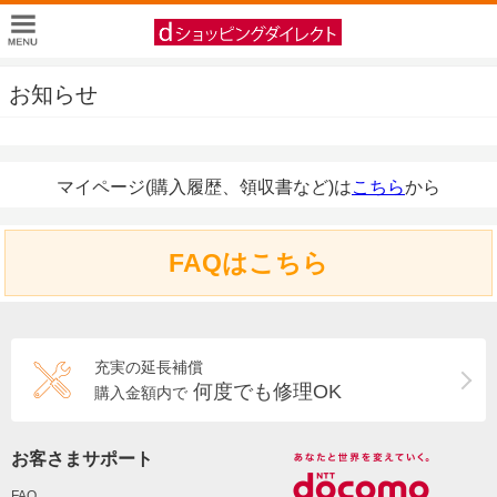
お知らせ
マイページ(購入履歴、領収書など)は
こちら
から
FAQはこちら
充実の延長補償
何度でも修理OK
購入金額内で
お客さまサポート
FAQ