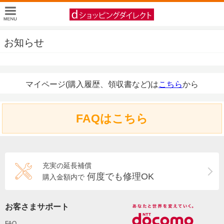
お知らせ
マイページ(購入履歴、領収書など)は
こちら
から
FAQはこちら
充実の延長補償
何度でも修理OK
購入金額内で
お客さまサポート
FAQ