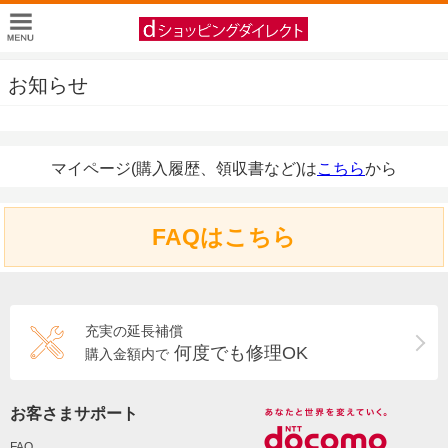
お知らせ
マイページ(購入履歴、領収書など)は
こちら
から
FAQはこちら
充実の延長補償
何度でも修理OK
購入金額内で
お客さまサポート
FAQ