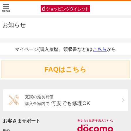
お知らせ
マイページ(購入履歴、領収書など)は
こちら
から
FAQはこちら
充実の延長補償
何度でも修理OK
購入金額内で
お客さまサポート
FAQ