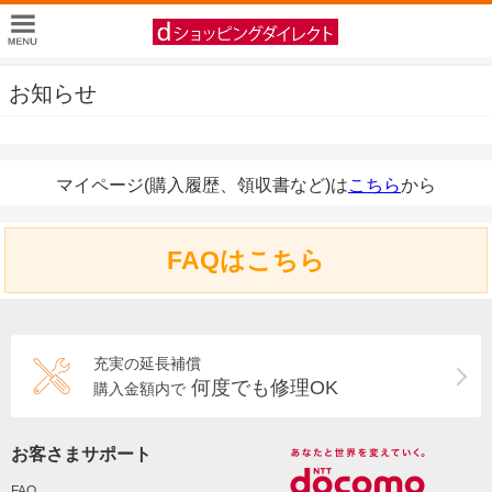
お知らせ
マイページ(購入履歴、領収書など)は
こちら
から
FAQはこちら
充実の延長補償
何度でも修理OK
購入金額内で
お客さまサポート
FAQ