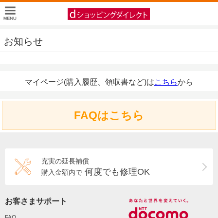
お知らせ
マイページ(購入履歴、領収書など)は
こちら
から
FAQはこちら
充実の延長補償
何度でも修理OK
購入金額内で
お客さまサポート
FAQ