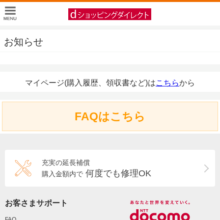
お知らせ
マイページ(購入履歴、領収書など)は
こちら
から
FAQはこちら
充実の延長補償
何度でも修理OK
購入金額内で
お客さまサポート
FAQ