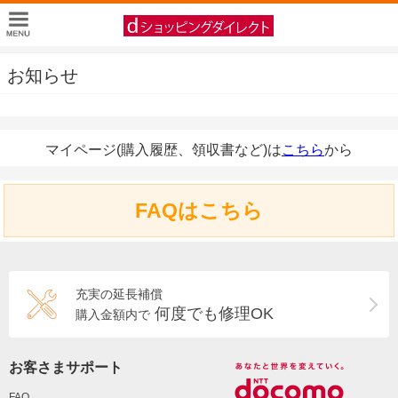
お知らせ
マイページ(購入履歴、領収書など)は
こちら
から
FAQはこちら
充実の延長補償
何度でも修理OK
購入金額内で
お客さまサポート
FAQ