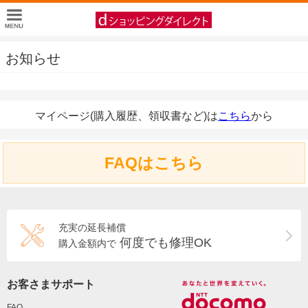
お知らせ
マイページ(購入履歴、領収書など)は
こちら
から
FAQはこちら
充実の延長補償
何度でも修理OK
購入金額内で
お客さまサポート
FAQ