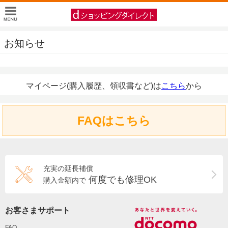
お知らせ
マイページ(購入履歴、領収書など)は
こちら
から
FAQはこちら
充実の延長補償
何度でも修理OK
購入金額内で
お客さまサポート
FAQ