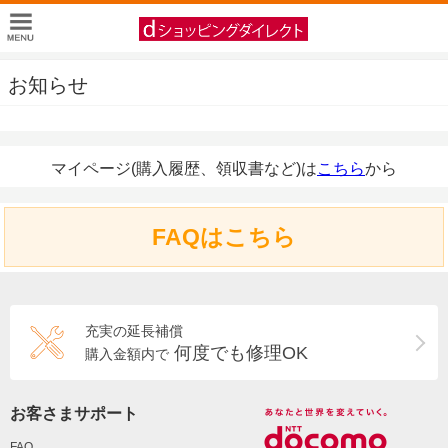
お知らせ
マイページ(購入履歴、領収書など)は
こちら
から
FAQはこちら
充実の延長補償
何度でも修理OK
購入金額内で
お客さまサポート
FAQ