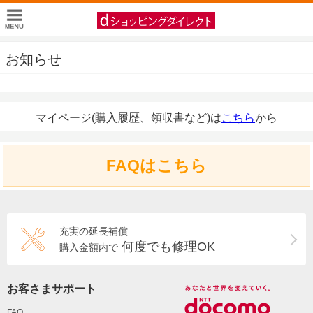
お知らせ
マイページ(購入履歴、領収書など)は
こちら
から
FAQはこちら
充実の延長補償
何度でも修理OK
購入金額内で
お客さまサポート
FAQ