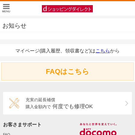
お知らせ
マイページ(購入履歴、領収書など)は
こちら
から
FAQはこちら
充実の延長補償
何度でも修理OK
購入金額内で
お客さまサポート
FAQ