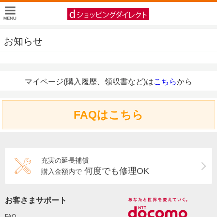
お知らせ
マイページ(購入履歴、領収書など)は
こちら
から
FAQはこちら
充実の延長補償
何度でも修理OK
購入金額内で
お客さまサポート
FAQ