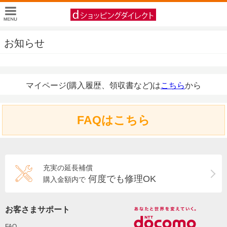
お知らせ
マイページ(購入履歴、領収書など)は
こちら
から
FAQはこちら
充実の延長補償
何度でも修理OK
購入金額内で
お客さまサポート
FAQ