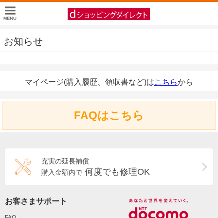
お知らせ
マイページ(購入履歴、領収書など)は
こちら
から
FAQはこちら
充実の延長補償
何度でも修理OK
購入金額内で
お客さまサポート
FAQ