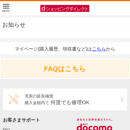
お知らせ
マイページ(購入履歴、領収書など)は
こちら
から
FAQはこちら
充実の延長補償
何度でも修理OK
購入金額内で
お客さまサポート
FAQ