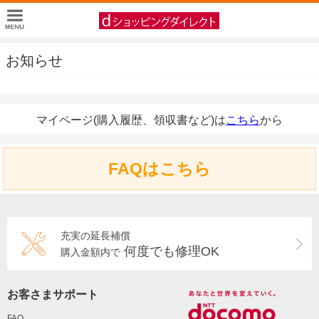
お知らせ
マイページ(購入履歴、領収書など)は
こちら
から
FAQはこちら
充実の延長補償
何度でも修理OK
購入金額内で
お客さまサポート
FAQ