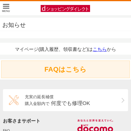
お知らせ
マイページ(購入履歴、領収書など)は
こちら
から
FAQはこちら
充実の延長補償
何度でも修理OK
購入金額内で
お客さまサポート
FAQ